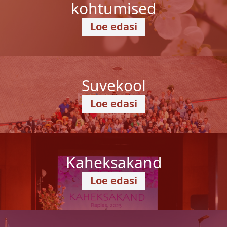
kohtumised
Loe edasi
Suvekool
Loe edasi
Kaheksakand
Loe edasi