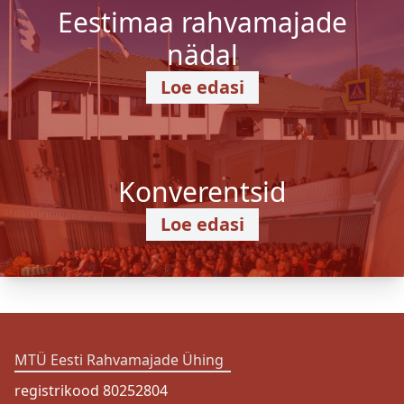
Eestimaa rahvamajade
nädal
Loe edasi
Konverentsid
Loe edasi
MTÜ Eesti Rahvamajade Ühing
registrikood 80252804