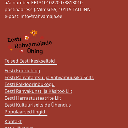
a/a number EE131010220073813010
postiaadress J. Vilmsi 55, 10115 TALLINN
e-post:
info@rahvamaja.ee
Teised Eesti keskseltsid
Eesti Kooriühing
Eesti Rahvatantsu- ja Rahvamuusika Selts
Eesti Folkloorinõukogu
Eesti Rahvakunsti ja Käsitöö Liit
Eesti Harrastusteatrite Liit
Eesti Kultuuriseltside Ühendus
Populaarsed lingid
Kontakt