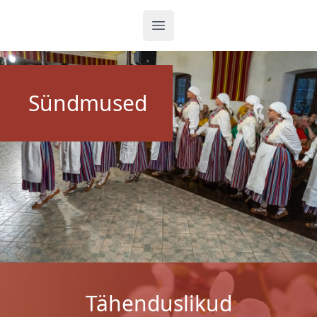
Ava menüü
Sündmused
Tähenduslikud