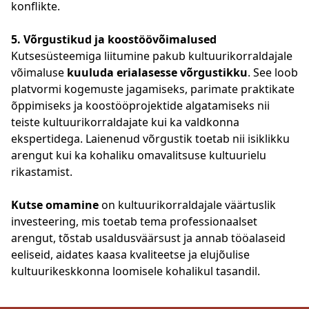
konflikte.
5. Võrgustikud ja koostöövõimalused
Kutsesüsteemiga liitumine pakub kultuurikorraldajale
võimaluse
kuuluda erialasesse võrgustikku
. See loob
platvormi kogemuste jagamiseks, parimate praktikate
õppimiseks ja koostööprojektide algatamiseks nii
teiste kultuurikorraldajate kui ka valdkonna
ekspertidega. Laienenud võrgustik toetab nii isiklikku
arengut kui ka kohaliku omavalitsuse kultuurielu
rikastamist.
Kutse omamine
on kultuurikorraldajale väärtuslik
investeering, mis toetab tema professionaalset
arengut, tõstab usaldusväärsust ja annab tööalaseid
eeliseid, aidates kaasa kvaliteetse ja elujõulise
kultuurikeskkonna loomisele kohalikul tasandil.