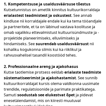
1. Kompetentsuse ja usaldusväärsuse tõestus
Kutsetunnistus on ametlik kinnitus kultuurikorraldaja
erialastest teadmistest ja oskustest
. See annab
kindluse nii korraldajale endale kui ka tema tööandjale
ja partneritele, et ta on läbinud vastava koolituse ja
omab vajalikku ettevalmistust kultuurisündmuste ja -
projektide planeerimiseks, elluviimiseks ja
hindamiseks. See
suurendab usaldusväärsust
nii
kohaliku kogukonna silmis kui ka riiklikul ja
rahvusvahelisel tasandil koostööd tehes.
2. Professionaalne areng ja ajakohasus
Kutse taotlemise protsess eeldab
erialaste teadmiste
süstematiseerimist ja ajakohastamist
. See sunnib
kultuurikorraldajat kursis olema valdkonna uusimate
trendide, regulatsioonide ja parimate praktikatega.
Samuti
soodustab see elukestvat õpet
ja pidevat
enesetäiendamist, mis on kiiresti muutuval