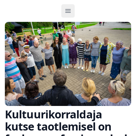
Ava menüü
Kultuurikorraldaja
kutse taotlemisel on