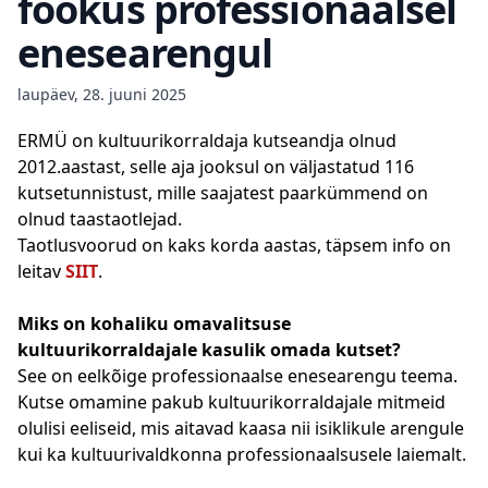
fookus professionaalsel
enesearengul
laupäev, 28. juuni 2025
ERMÜ on kultuurikorraldaja kutseandja olnud
2012.aastast, selle aja jooksul on väljastatud 116
kutsetunnistust, mille saajatest paarkümmend on
olnud taastaotlejad.
Taotlusvoorud on kaks korda aastas, täpsem info on
leitav
SIIT
.
Miks on kohaliku omavalitsuse
kultuurikorraldajale kasulik omada kutset?
See on eelkõige professionaalse enesearengu teema.
Kutse omamine pakub kultuurikorraldajale mitmeid
olulisi eeliseid, mis aitavad kaasa nii isiklikule arengule
kui ka kultuurivaldkonna professionaalsusele laiemalt.