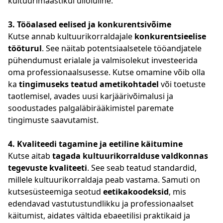
kultuurimaastikul ülioluline.
3. Tööalased eelised ja konkurentsivõime
Kutse annab kultuurikorraldajale
konkurentsieelise
tööturul
. See näitab potentsiaalsetele tööandjatele
pühendumust erialale ja valmisolekut investeerida
oma professionaalsusesse. Kutse omamine võib olla
ka
tingimuseks teatud ametikohtadel
või toetuste
taotlemisel, avades uusi karjäärivõimalusi ja
soodustades palgaläbirääkimistel paremate
tingimuste saavutamist.
4. Kvaliteedi tagamine ja eetiline käitumine
Kutse aitab
tagada kultuurikorralduse valdkonnas
tegevuste kvaliteeti
. See seab teatud standardid,
millele kultuurikorraldaja peab vastama. Samuti on
kutsesüsteemiga seotud
eetikakoodeksid
, mis
edendavad vastutustundlikku ja professionaalset
käitumist, aidates vältida ebaeetilisi praktikaid ja