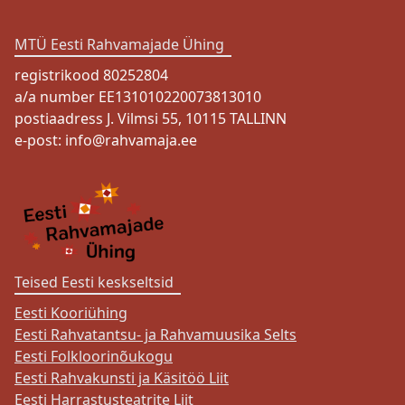
MTÜ Eesti Rahvamajade Ühing
registrikood 80252804
a/a number EE131010220073813010
postiaadress J. Vilmsi 55, 10115 TALLINN
e-post:
info@rahvamaja.ee
Teised Eesti keskseltsid
Eesti Kooriühing
Eesti Rahvatantsu- ja Rahvamuusika Selts
Eesti Folkloorinõukogu
Eesti Rahvakunsti ja Käsitöö Liit
Eesti Harrastusteatrite Liit